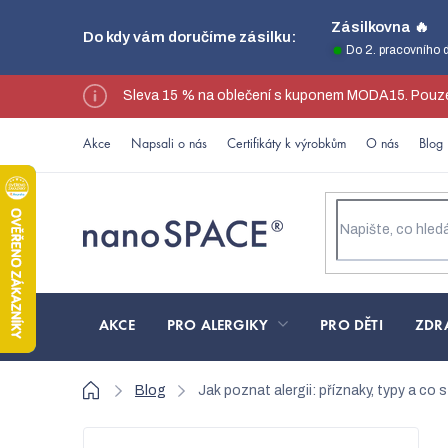
Přejít
Zásilkovna 🔥
Do kdy vám doručíme zásilku:
na
Do 2. pracovního 
obsah
Sleva 15 % na oblečení s kuponem MODA15. Pouze
Akce
Napsali o nás
Certifikáty k výrobkům
O nás
Blog
AKCE
PRO ALERGIKY
PRO DĚTI
ZDR
Domů
Blog
Jak poznat alergii: příznaky, typy a co s
P