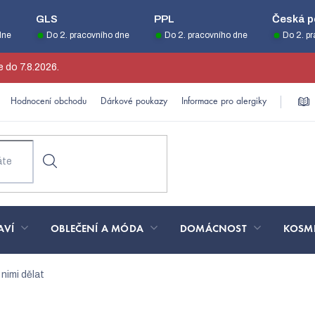
GLS
PPL
Česká p
dne
Do 2. pracovního dne
Do 2. pracovního dne
Do 2. p
 do 7.8.2026.
Hodnocení obchodu
Dárkové poukazy
Informace pro alergiky
AVÍ
OBLEČENÍ A MÓDA
DOMÁCNOST
KOSM
 nimi dělat