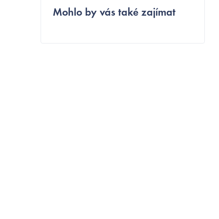
Mohlo by vás také zajímat
o
s
t
r
a
n
n
í
p
a
n