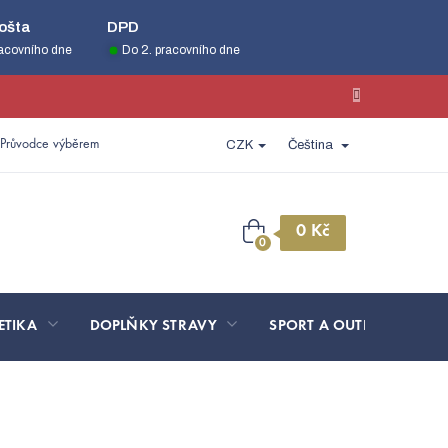
ošta
DPD
racovního dne
Do 2. pracovního dne
Průvodce výběrem
CZK
Čeština
Nákupní
košík
ETIKA
DOPLŇKY STRAVY
SPORT A OUTDOOR