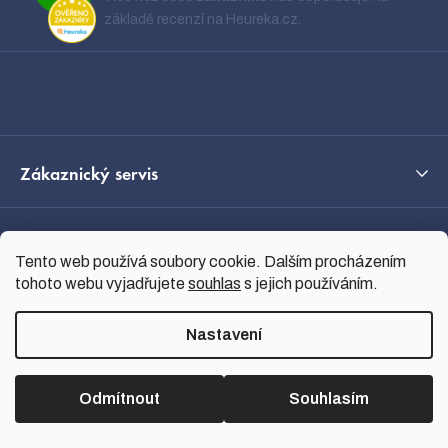
a
základě recenzí na Heureka.cz.
Zobrazit recenze
t
í
Kontakt
Zákaznický servis
Témata
Tento web používá soubory cookie. Dalším procházením
tohoto webu vyjadřujete
souhlas
s jejich používáním.
O nás
Nastavení
Průvodce výběrem
Odmítnout
Souhlasím