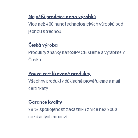
y
v
Největší prodejce nano výrobků
ý
Více než 400 nanotechnologických výrobků pod
jednou střechou.
p
i
Česká výroba
s
Produkty značky nanoSPACE šijeme a vyrábíme v
Česku
u
Pouze certifikované produkty
Všechny produkty důkladně prověřujeme a mají
certifikáty
Garance kvality
98 % spokojenost zákazníků z více než 9000
nezávislých recenzí