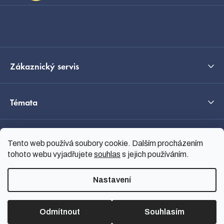
t
í
Kontakt
Zákaznický servis
Témata
O nás
Tento web používá soubory cookie. Dalším procházením
tohoto webu vyjadřujete
souhlas
s jejich používáním.
Průvodce výběrem
Nastavení
Odmítnout
Souhlasím
Vytvořil Shoptet