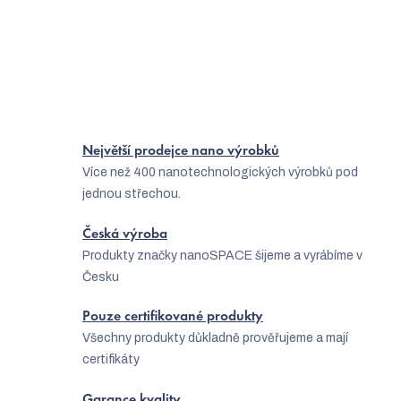
í
Jak zvolit vhodné oblečení na golf?
p
Ponožky se stříbrem jsou správná volba
r
v
k
y
Největší prodejce nano výrobků
v
Více než 400 nanotechnologických výrobků pod
jednou střechou.
ý
p
Česká výroba
i
Produkty značky nanoSPACE šijeme a vyrábíme v
Česku
s
u
Pouze certifikované produkty
Všechny produkty důkladně prověřujeme a mají
certifikáty
Garance kvality