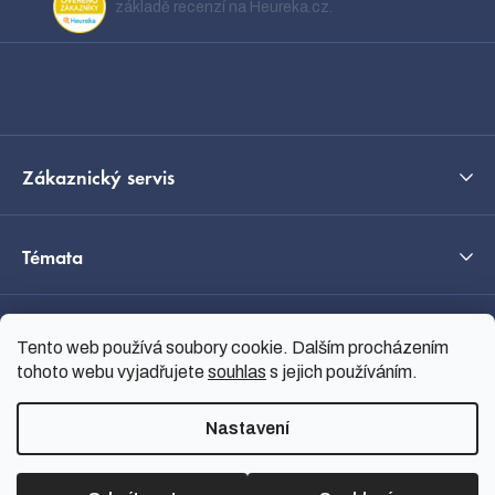
a
základě recenzí na Heureka.cz.
Zobrazit recenze
t
í
Kontakt
Zákaznický servis
Témata
O nás
Tento web používá soubory cookie. Dalším procházením
tohoto webu vyjadřujete
souhlas
s jejich používáním.
Průvodce výběrem
Nastavení