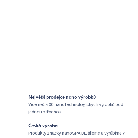
Načíst 11 dalších
S
1
8
t
O
r
84
položek celkem
v
á
Nahoru
l
n
á
k
o
d
v
a
Největší prodejce nano výrobků
á
Více než 400 nanotechnologických výrobků pod
c
n
jednou střechou.
í
í
p
Česká výroba
Produkty značky nanoSPACE šijeme a vyrábíme v
r