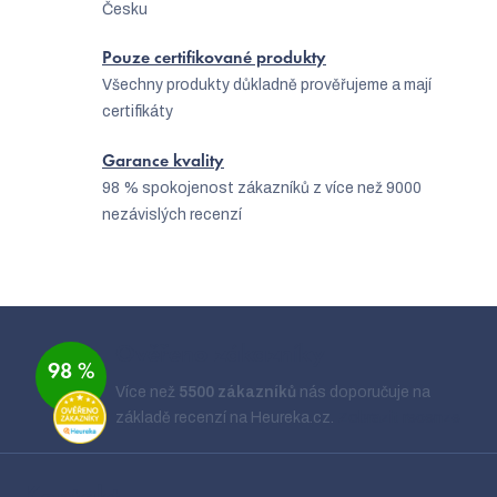
Česku
v
k
Pouze certifikované produkty
Všechny produkty důkladně prověřujeme a mají
y
certifikáty
v
ý
Garance kvality
98 % spokojenost zákazníků z více než 9000
p
nezávislých recenzí
i
s
u
Z
á
Ověřeno zákazníky
98 %
p
Více než
5500 zákazníků
nás doporučuje na
a
základě recenzí na Heureka.cz.
Zobrazit recenze
t
í