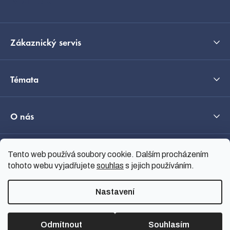
Kontakt
Zákaznický servis
Témata
O nás
Tento web používá soubory cookie. Dalším procházením
Průvodce výběrem
tohoto webu vyjadřujete
souhlas
s jejich používáním.
Nastavení
Vytvořil Shoptet
Copyright 2026
nanoSPACE
.
Všechna práva vyhrazena.
Odmítnout
Souhlasím