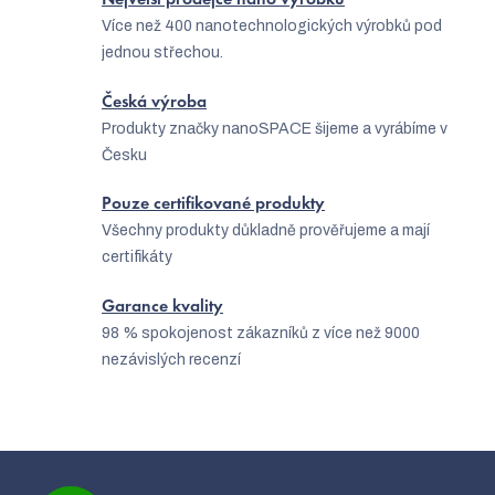
Největší prodejce nano výrobků
Více než 400 nanotechnologických výrobků pod
jednou střechou.
Česká výroba
Produkty značky nanoSPACE šijeme a vyrábíme v
Česku
Pouze certifikované produkty
Všechny produkty důkladně prověřujeme a mají
certifikáty
Garance kvality
98 % spokojenost zákazníků z více než 9000
nezávislých recenzí
Z