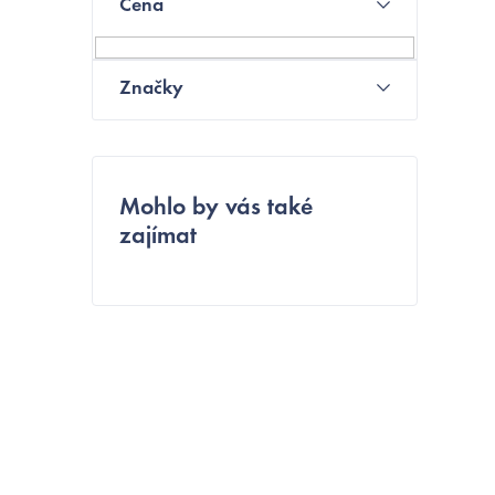
Cena
o
N
s
Značky
t
r
a
Mohlo by vás také
zajímat
n
n
í
p
a
n