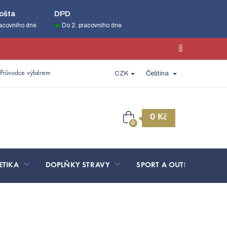
ošta
DPD
racovního dne
Do 2. pracovního dne
Průvodce výběrem
CZK
Čeština
Nákupní
košík
ETIKA
DOPLŇKY STRAVY
SPORT A OUTDOOR