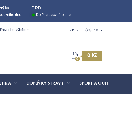
ošta
DPD
racovního dne
Do 2. pracovního dne
Průvodce výběrem
CZK
Čeština
Nákupní
košík
ETIKA
DOPLŇKY STRAVY
SPORT A OUTDOOR
S-M
kloubní výživa pro