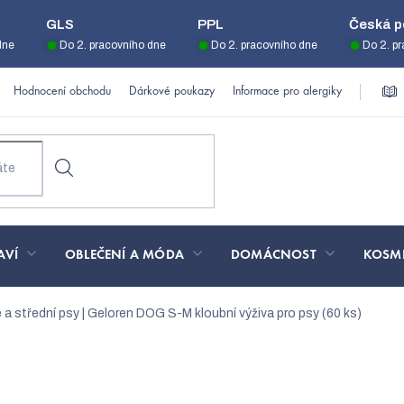
GLS
PPL
Česká p
dne
Do 2. pracovního dne
Do 2. pracovního dne
Do 2. p
Hodnocení obchodu
Dárkové poukazy
Informace pro alergiky
AVÍ
OBLEČENÍ A MÓDA
DOMÁCNOST
KOSM
é a střední psy | Geloren DOG S-M
kloubní výživa pro psy (60 ks)
třední psy | Geloren DOG 