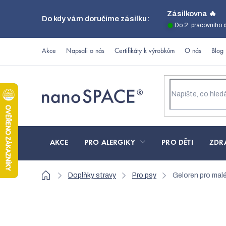
Přejít
Zásilkovna 🔥
Do kdy vám doručíme zásilku:
na
Do 2. pracovního 
obsah
Akce
Napsali o nás
Certifikáty k výrobkům
O nás
Blog
AKCE
PRO ALERGIKY
PRO DĚTI
ZDR
Domů
Doplňky stravy
Pro psy
Geloren pro mal
Geloren pro malé a s