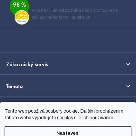
Ověřeno zákazníky
98 %
p
Více než
5500 zákazníků
nás doporučuje na
a
základě recenzí na Heureka.cz.
Zobrazit recenze
t
í
Kontakt
Zákaznický servis
Témata
O nás
Tento web používá soubory cookie. Dalším procházením
tohoto webu vyjadřujete
souhlas
s jejich používáním.
Průvodce výběrem
Nastavení