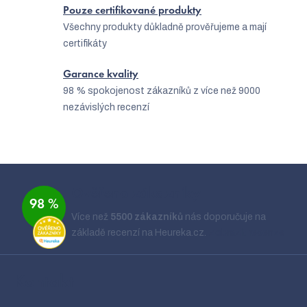
Pouze certifikované produkty
Všechny produkty důkladně prověřujeme a mají
certifikáty
Garance kvality
98 % spokojenost zákazníků z více než 9000
nezávislých recenzí
Z
á
Ověřeno zákazníky
98 %
p
Více než
5500 zákazníků
nás doporučuje na
a
základě recenzí na Heureka.cz.
Zobrazit recenze
t
í
Kontakt