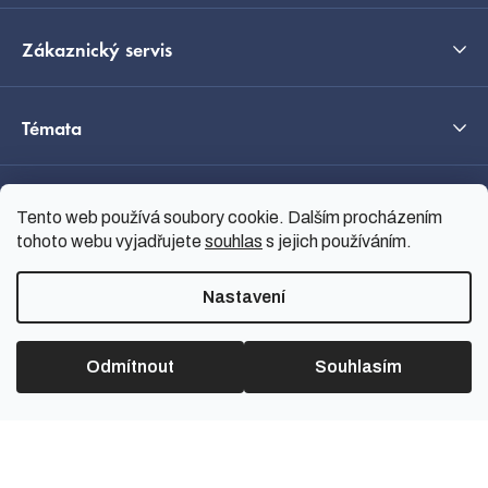
Zákaznický servis
Témata
O nás
Tento web používá soubory cookie. Dalším procházením
tohoto webu vyjadřujete
souhlas
s jejich používáním.
Průvodce výběrem
Nastavení
Odmítnout
Souhlasím
Vytvořil Shoptet
Copyright 2026
nanoSPACE
.
Všechna práva vyhrazena.