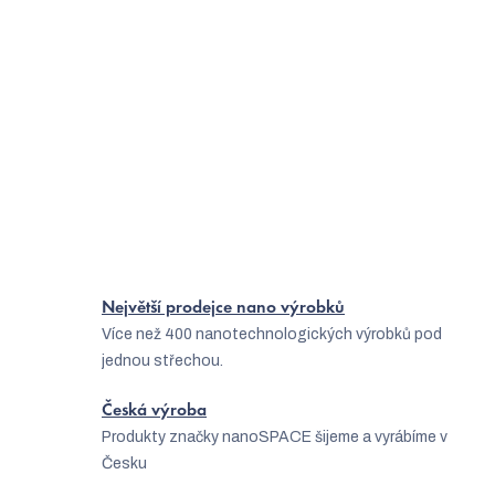
starších psů. Kloubní výživa pro psy může také pomoci podpořit
zdraví a kondici psů, kteří se zabývají fyzicky náročnými aktivitami.
Doporučuje se konzultovat podávání kloubní výživy pro psy s
veterinářem nebo kvalifikovaným odborníkem.
Jak vybrat nejlepší kloubní výživu pro psa
Jak vybrat přírodní doplňky stravy pro koně, psy a kočky?
Největší prodejce nano výrobků
Více než 400 nanotechnologických výrobků pod
jednou střechou.
Česká výroba
Produkty značky nanoSPACE šijeme a vyrábíme v
Česku