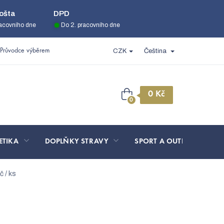
ošta
DPD
racovního dne
Do 2. pracovního dne
Průvodce výběrem
CZK
Čeština
Nákupní
košík
ETIKA
DOPLŇKY STRAVY
SPORT A OUTDOOR
č / ks
s
66,33 Kč / ks