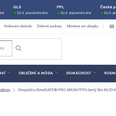
GLS
PPL
Česká p
dne
Do 2. pracovního dne
Do 2. pracovního dne
Do 2. p
Hodnocení obchodu
Dárkové poukazy
Informace pro alergiky
AVÍ
OBLEČENÍ A MÓDA
DOMÁCNOST
KOSM
rátory
Respirátor BreaSAFE® PRO-MASK FFP3 černý 3ks
66,33 K
® PRO-MASK FFP3 černý 3k