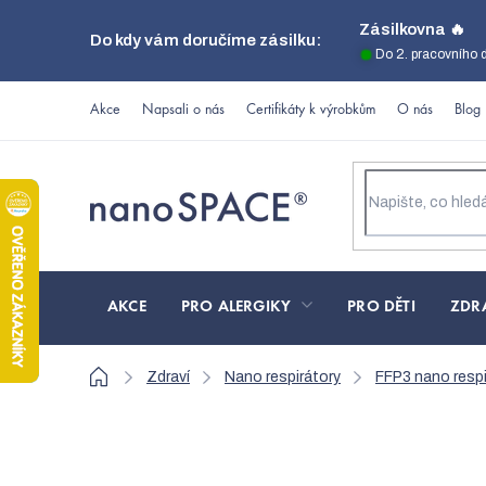
Přejít
Zásilkovna 🔥
Do kdy vám doručíme zásilku:
na
Do 2. pracovního 
obsah
Akce
Napsali o nás
Certifikáty k výrobkům
O nás
Blog
AKCE
PRO ALERGIKY
PRO DĚTI
ZDR
Domů
Zdraví
Nano respirátory
FFP3 nano respi
Respirátor BreaSAFE