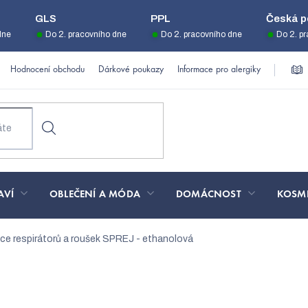
GLS
PPL
Česká p
dne
Do 2. pracovního dne
Do 2. pracovního dne
Do 2. p
Hodnocení obchodu
Dárkové poukazy
Informace pro alergiky
AVÍ
OBLEČENÍ A MÓDA
DOMÁCNOST
KOSM
ce respirátorů a roušek SPREJ - ethanolová
 respirátorů a roušek SPRE