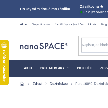
Přejít
Zásilkovna 🔥
Do kdy vám doručíme zásilku:
na
Do 2. pracovního 
obsah
Akce
Napsali o nás
Certifikáty k výrobkům
O nás
Blog
AKCE
PRO ALERGIKY
PRO DĚTI
ZDR
Domů
Zdraví
Dezinfekce
Pure 100%: Dezinfek
Pure 100%: Dezinfekce