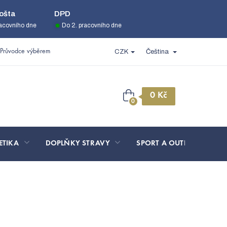
ošta
DPD
racovního dne
Do 2. pracovního dne
Průvodce výběrem
CZK
Čeština
Nákupní
košík
ETIKA
DOPLŇKY STRAVY
SPORT A OUTDOOR
J - ethanolová
1709