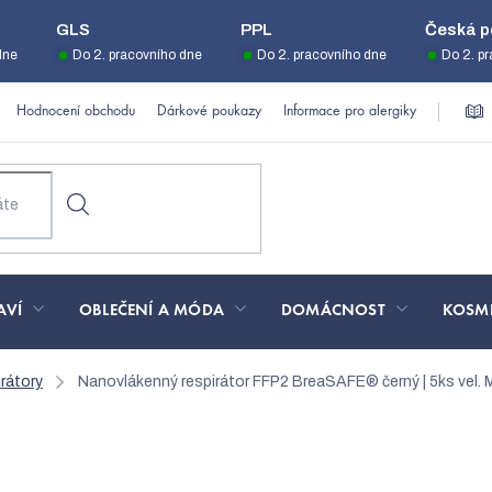
GLS
PPL
Česká p
dne
Do 2. pracovního dne
Do 2. pracovního dne
Do 2. p
Hodnocení obchodu
Dárkové poukazy
Informace pro alergiky
AVÍ
OBLEČENÍ A MÓDA
DOMÁCNOST
KOSM
rátory
Nanovlákenný respirátor FFP2 BreaSAFE® černý | 5ks vel
tor FFP2 BreaSAFE® černý 