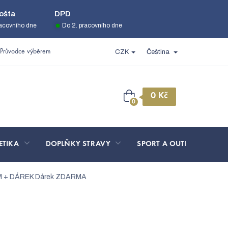
ošta
DPD
racovního dne
Do 2. pracovního dne
Průvodce výběrem
CZK
Čeština
Nákupní
košík
ETIKA
DOPLŇKY STRAVY
SPORT A OUTDOOR
. M + DÁREK
Dárek ZDARMA
| 5ks vel. M + DÁREK