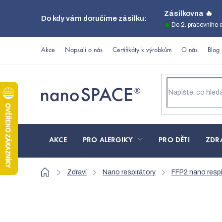
Přejít
Zásilkovna 🔥
Do kdy vám doručíme zásilku:
na
Do 2. pracovního 
obsah
Akce
Napsali o nás
Certifikáty k výrobkům
O nás
Blog
AKCE
PRO ALERGIKY
PRO DĚTI
ZDR
Domů
Zdraví
Nano respirátory
FFP2 nano respi
Nanovlákenný respirá