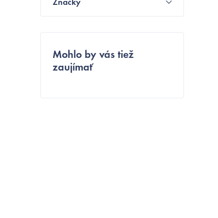
Značky
n
ý
p
Mohlo by vás tiež
zaujímať
a
n
e
l