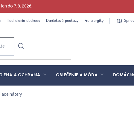
en do 7. 8. 2026.
g
Hodnotenie obchodu
Darčekové poukazy
Pro alergiky
Sprie
GIENA A OCHRANA
OBLEČENIE A MÓDA
DOMÁCN
iace nátery
ajpredávanejšie