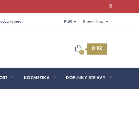
vodca výberom
EUR
Slovenčina
Nákupný
košík
OST
KOZMETIKA
DOPLNKY STRAVY
SPORT 