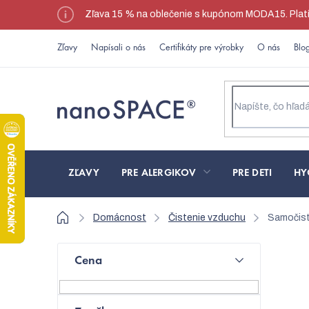
Prejsť
Zľava 15 % na oblečenie s kupónom MODA15. Platí l
na
obsah
Zľavy
Napísali o nás
Certifikáty pre výrobky
O nás
Blo
ZĽAVY
PRE ALERGIKOV
PRE DETI
HY
Domov
Domácnost
Čistenie vzduchu
Samočist
B
Cena
o
N
č