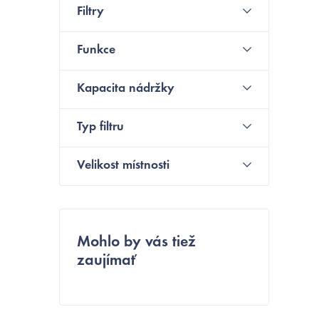
Filtry
ý
p
Funkce
a
Kapacita nádržky
n
e
Typ filtru
l
Velikost místnosti
Mohlo by vás tiež
zaujímať
i