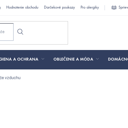
g
Hodnotenie obchodu
Darčekové poukazy
Pro alergiky
Sprie
GIENA A OCHRANA
OBLEČENIE A MÓDA
DOMÁCN
če vzduchu
ajpredávanejšie