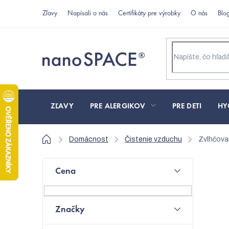
Prejsť
Zľavy
Napísali o nás
Certifikáty pre výrobky
O nás
Blo
na
obsah
ZĽAVY
PRE ALERGIKOV
PRE DETI
HY
Domov
Domácnost
Čistenie vzduchu
Zvlhčova
B
Cena
o
N
č
Značky
n