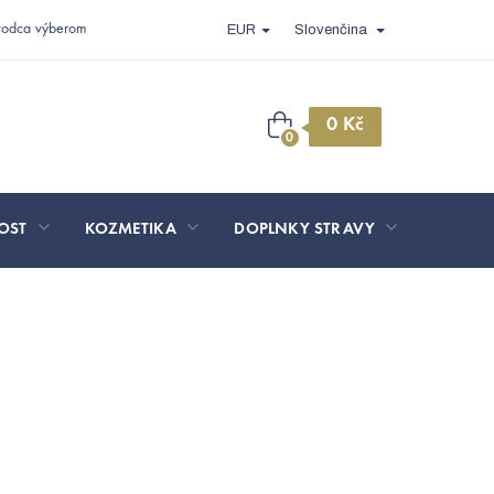
vodca výberom
EUR
Slovenčina
Nákupný
košík
OST
KOZMETIKA
DOPLNKY STRAVY
SPORT 