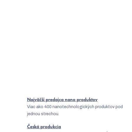
Smart Garden 9 PRO je chytrý kvetináč
, ktorý využíva
bezdrôtovú bluetooth technológiu pre ovládanie osvetlenia na
domácej záhradke pomocou aplikácie Click & Grow. Vďaka tejto
technológii môžete zapínať a vypínať osvetlenie pouhým dotykom
alebo pomocou aplikácie podľa svojich potrieb. Navyše môžete
nastaviť vhodný svetelný cyklus pre vaše rastliny, aby mali čo
najlepšie podmienky pre rast. Tento chytrý kvetináč tak poskytuje
jednoduché a pohodlné ovládanie osvetlenia pre vaše rastliny.
Najväčší predajca nano produktov
Viac ako 400 nanotechnologických produktov pod
jednou strechou.
Česká produkcia