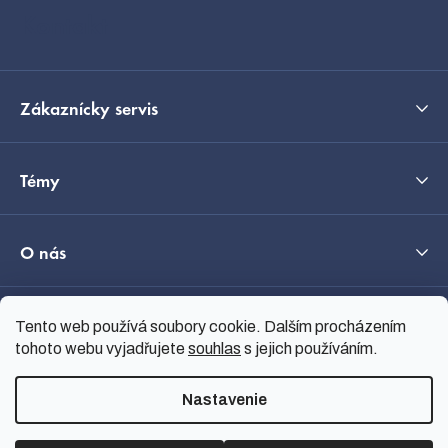
i
Kontakt
e
Zákaznícky servis
Témy
O nás
Průvodce výběrem
Tento web používá soubory cookie. Dalším procházením
tohoto webu vyjadřujete
souhlas
s jejich používáním.
Nastavenie
Vytvoril Shoptet
Copyright 2026
nanoSPACE
.