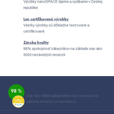
Výrobky nanoSPACE šijeme a vyrábame v Českej
republike
Len certifikované výrobky
Všetky výrobky sú dôkladne testované a
certifikované
Záruka kvality
98% spokojnosť zákazníkov na základe viac ako
5000 nezávislých recenzií
Z
á
Overené zákazníkmi
98 %
p
Viac ako
4500 zákazníkov
nás odporúča na
ä
základe recenzií na Heureka.cz.
t
Zobraziť recenzie