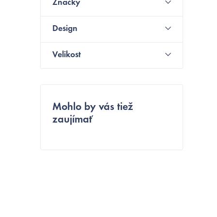
Značky
n
Design
ý
p
Velikost
a
n
e
Mohlo by vás tiež
zaujímať
l