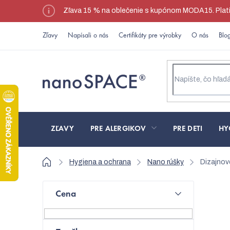
Prejsť
Zľava 15 % na oblečenie s kupónom MODA15. Platí l
na
obsah
Zľavy
Napísali o nás
Certifikáty pre výrobky
O nás
Blo
ZĽAVY
PRE ALERGIKOV
PRE DETI
HY
Domov
Hygiena a ochrana
Nano rúšky
Dizajnov
B
Cena
o
N
č