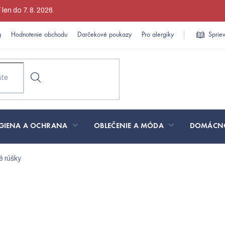
en do 7. 8. 2026.
g
Hodnotenie obchodu
Darčekové poukazy
Pro alergiky
Sprie
GIENA A OCHRANA
OBLEČENIE A MÓDA
DOMÁCN
é rúšky
ajpredávanejšie