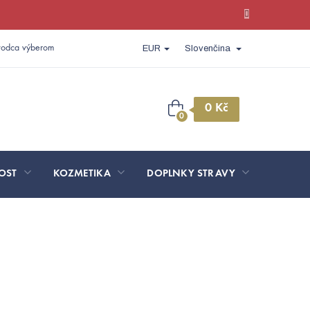
vodca výberom
EUR
Slovenčina
Nákupný
košík
OST
KOZMETIKA
DOPLNKY STRAVY
SPORT 