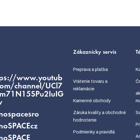
Zákaznícky servis
T
kt
Preprava a platba
Ka
tps://www.youtub
Vrátenie tovaru a
Čo
com/channel/UCl7
reklamácie
fm71N15SPu2IuIG
ak
Kamenné obchody
m
w
Záruka kvality a obchodné
Sa
nospacesro
hodnotenie
P
noSPACEcz
Podmienky a pravidlá
An
noSPACE