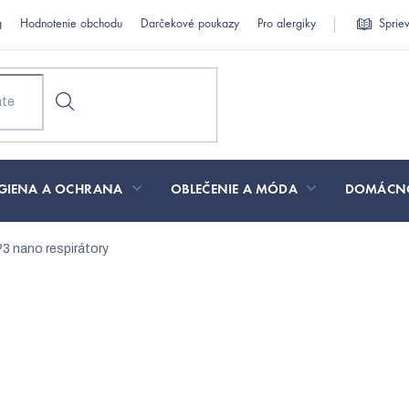
g
Hodnotenie obchodu
Darčekové poukazy
Pro alergiky
Sprie
GIENA A OCHRANA
OBLEČENIE A MÓDA
DOMÁCN
3 nano respirátory
ajpredávanejšie