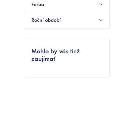
Farba
ý
p
Roční období
a
n
e
Mohlo by vás tiež
zaujímať
l
i