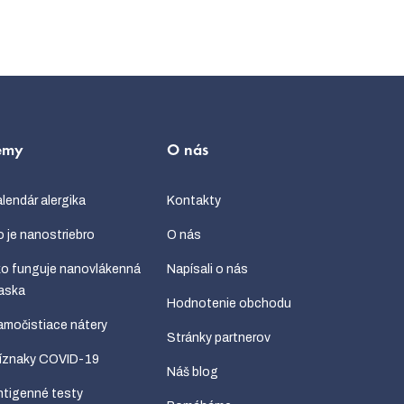
émy
O nás
lendár alergika
Kontakty
 je nanostriebro
O nás
o funguje nanovlákenná
Napísali o nás
aska
Hodnotenie obchodu
močistiace nátery
Stránky partnerov
ríznaky COVID-19
Náš blog
tigenné testy