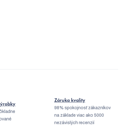
Záruka kvality
 výrobky
98% spokojnosť zákazníkov
dôkladne
na základe viac ako 5000
kované
nezávislých recenzií