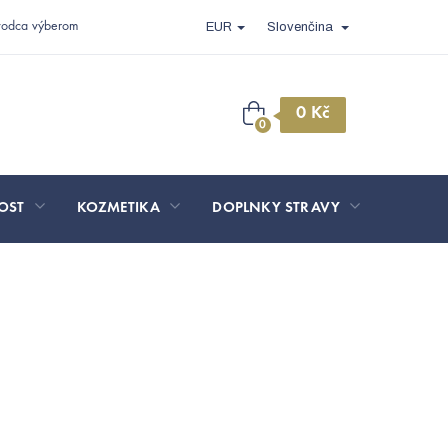
vodca výberom
EUR
Slovenčina
Nákupný
košík
OST
KOZMETIKA
DOPLNKY STRAVY
SPORT 