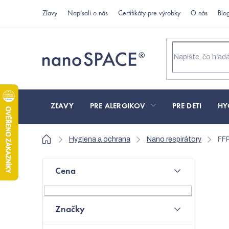
Prejsť
Zľavy
Napísali o nás
Certifikáty pre výrobky
O nás
Blo
na
obsah
ZĽAVY
PRE ALERGIKOV
PRE DETI
HY
Domov
Hygiena a ochrana
Nano respirátory
FFP
B
Cena
o
N
č
Značky
n