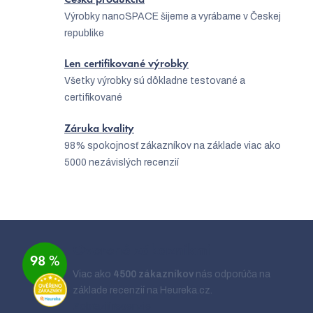
i
Výrobky nanoSPACE šijeme a vyrábame v Českej
s
republike
u
Len certifikované výrobky
Všetky výrobky sú dôkladne testované a
certifikované
Záruka kvality
98% spokojnosť zákazníkov na základe viac ako
5000 nezávislých recenzií
Z
á
Overené zákazníkmi
98 %
p
Viac ako
4500 zákazníkov
nás odporúča na
ä
základe recenzií na Heureka.cz.
t
Zobraziť recenzie