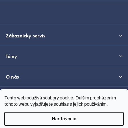
i
Kontakt
e
Zákaznícky servis
Témy
O nás
Tento web používá soubory cookie. Dalším procházením
Průvodce výběrem
tohoto webu vyjadřujete
souhlas
s jejich používáním.
Nastavenie
Vytvoril Shoptet
Copyright 2026
nanoSPACE
.