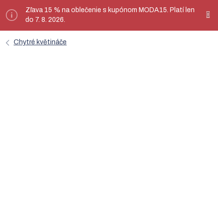
Prejsť
Zľava 15 % na oblečenie s kupónom MODA15. Platí len
ý
na
do 7. 8. 2026.
obsah
Chytré květináče
Sada 9 ks kapsúl pre kvetináče
Click & Grow - mix šalátov
PCW-080