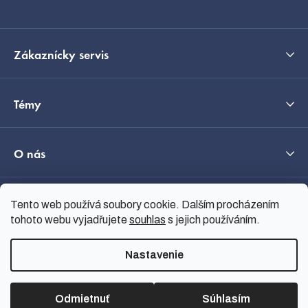
e
Zákaznícky servis
Témy
O nás
Tento web používá soubory cookie. Dalším procházením
Průvodce výběrem
tohoto webu vyjadřujete
souhlas
s jejich používáním.
Nastavenie
Vytvoril Shoptet
Copyright 2026
nanoSPACE
.
Všetky práva vyhradené.
Odmietnuť
Súhlasím