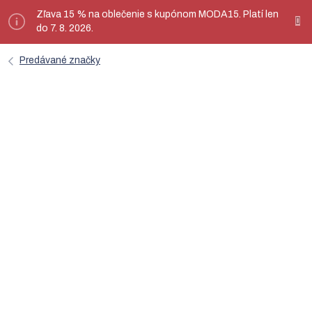
Prejsť
Zľava 15 % na oblečenie s kupónom MODA15. Platí len
ý
na
do 7. 8. 2026.
obsah
Predávané značky
Click and Grow
Chytrý kvetináč
umožňuje pestovanie byliniek bez potreby používať chemické
hnojivá alebo pesticídy. Špeciálne vyvinutá pôda, ktorá bola
konštruovaná v spolupráci s NASA