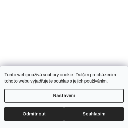
Földesová, J. (2018) 'Současné trendy v terapii seboroické
dermatitidy', Dermatologie pro praxi, 12(4), s. 173-176.
Gu, R.L. a Wang, S.Q. (2020) 'Clinical study on treatment of
facial seborrheic dermatitis with intense pulsed light combined
with 30% supramolecular salicylic acid', Clinics (Sao Paulo),
75, s. e1875.
Tento web používá soubory cookie. Dalším procházením
tohoto webu vyjadřujete
souhlas
s jejich používáním.
Nastavení
Odmítnout
Souhlasím
Lucie Konečná,
provozní ředitelka v nanoSPACE