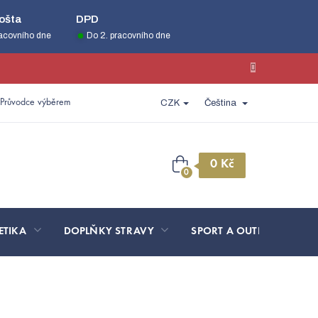
ošta
DPD
racovního dne
Do 2. pracovního dne
Průvodce výběrem
CZK
Čeština
Nákupní
košík
ETIKA
DOPLŇKY STRAVY
SPORT A OUTDOOR