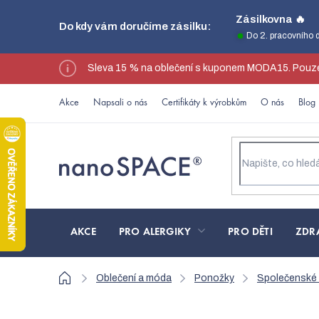
Přejít
Zásilkovna 🔥
Do kdy vám doručíme zásilku:
na
Do 2. pracovního 
obsah
Sleva 15 % na oblečení s kuponem MODA15. Pouze
Akce
Napsali o nás
Certifikáty k výrobkům
O nás
Blog
AKCE
PRO ALERGIKY
PRO DĚTI
ZDR
Domů
Oblečení a móda
Ponožky
Společenské