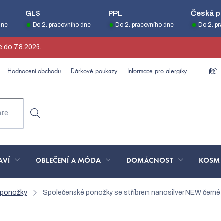
GLS
PPL
Česká p
dne
Do 2. pracovního dne
Do 2. pracovního dne
Do 2. p
 do 7.8.2026.
Hodnocení obchodu
Dárkové poukazy
Informace pro alergiky
AVÍ
OBLEČENÍ A MÓDA
DOMÁCNOST
KOSM
 ponožky
Společenské ponožky se stříbrem nanosilver NEW černé