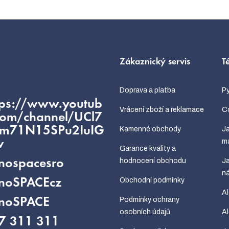
Zákaznický servis
T
kt
Doprava a platba
Py
tps://www.youtub
Vrácení zboží a reklamace
Co
com/channel/UCl7
fm71N15SPu2IuIG
Kamenné obchody
Ja
m
w
Garance kvality a
hodnocení obchodu
Ja
nospacesro
ná
Obchodní podmínky
noSPACEcz
Al
Podmínky ochrany
noSPACE
osobních údajů
Al
7 311 311