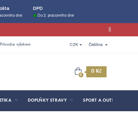
ošta
DPD
racovního dne
Do 2. pracovního dne
Průvodce výběrem
CZK
Čeština
Nákupní
košík
ETIKA
DOPLŇKY STRAVY
SPORT A OUTDOOR