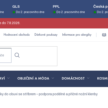
GLS
PPL
Česká p
dne
Do 2. pracovního dne
Do 2. pracovního dne
Do 2. p
 do 7.8.2026.
Hodnocení obchodu
Dárkové poukazy
Informace pro alergiky
AVÍ
OBLEČENÍ A MÓDA
DOMÁCNOST
KOSM
žky do obuvi se stříbrem – podpora podélné a příčné nožní klenby