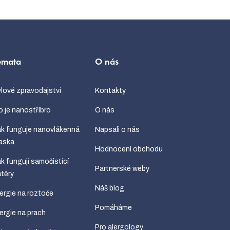
émata
O nás
lové zpravodajství
Kontakty
 je nanostříbro
O nás
k funguje nanovlákenná
Napsali o nás
aska
Hodnocení obchodu
k fungují samočistící
Partnerské weby
těry
Náš blog
ergie na roztoče
Pomáháme
ergie na prach
Pro alergology