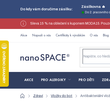
Přejít
Zásilkovna 🔥
Do kdy vám doručíme zásilku:
na
Do 2. pracovního 
obsah
Sleva 15 % na oblečení s kuponem MODA15. Pouze
Akce
Napsali o nás
Certifikáty k výrobkům
O nás
Blog
AKCE
PRO ALERGIKY
PRO DĚTI
ZDR
Domů
Zdraví
Vložky do bot
Antibakteriální vlo