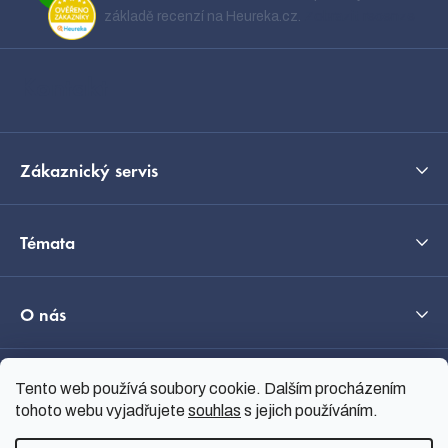
a
základě recenzí na Heureka.cz.
Zobrazit recenze
t
í
Kontakt
Zákaznický servis
Témata
O nás
Tento web používá soubory cookie. Dalším procházením
Průvodce výběrem
tohoto webu vyjadřujete
souhlas
s jejich používáním.