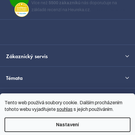
p
Více než
5500 zákazníků
nás doporučuje na
a
základě recenzí na Heureka.cz.
Zobrazit recenze
t
í
Kontakt
Zákaznický servis
Témata
O nás
Tento web používá soubory cookie. Dalším procházením
tohoto webu vyjadřujete
souhlas
s jejich používáním.
Průvodce výběrem
Nastavení