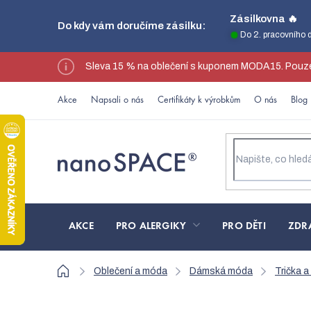
Přejít
Zásilkovna 🔥
Do kdy vám doručíme zásilku:
na
Do 2. pracovního 
obsah
Sleva 15 % na oblečení s kuponem MODA15. Pouze
Akce
Napsali o nás
Certifikáty k výrobkům
O nás
Blog
AKCE
PRO ALERGIKY
PRO DĚTI
ZDR
Domů
Oblečení a móda
Dámská móda
Trička a