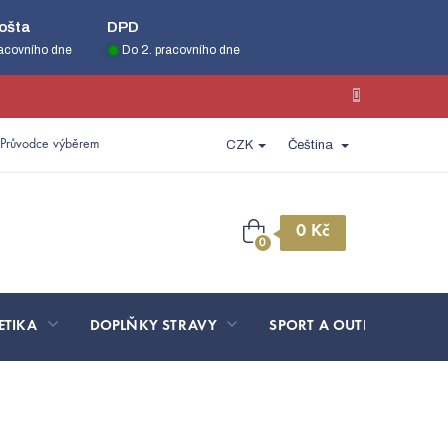
ošta
DPD
racovního dne
Do 2. pracovního dne
Průvodce výběrem
CZK
Čeština
Nákupní
košík
ETIKA
DOPLŇKY STRAVY
SPORT A OUTDOOR