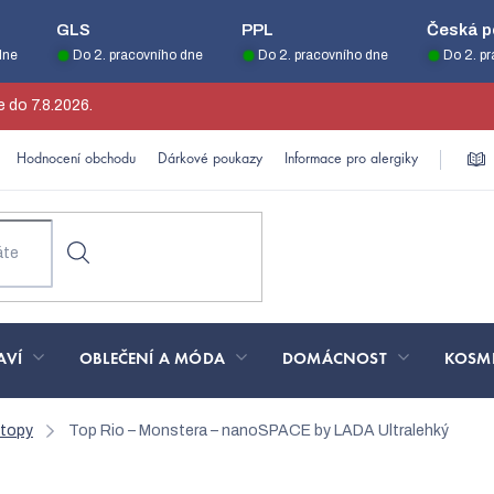
GLS
PPL
Česká p
dne
Do 2. pracovního dne
Do 2. pracovního dne
Do 2. p
 do 7.8.2026.
Hodnocení obchodu
Dárkové poukazy
Informace pro alergiky
AVÍ
OBLEČENÍ A MÓDA
DOMÁCNOST
KOSM
 topy
Top Rio – Monstera – nanoSPACE by LADA
Ultralehký