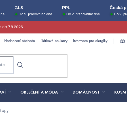
GLS
PPL
Česká p
dne
Do 2. pracovního dne
Do 2. pracovního dne
Do 2. p
 do 7.8.2026.
Hodnocení obchodu
Dárkové poukazy
Informace pro alergiky
AVÍ
OBLEČENÍ A MÓDA
DOMÁCNOST
KOSM
 topy