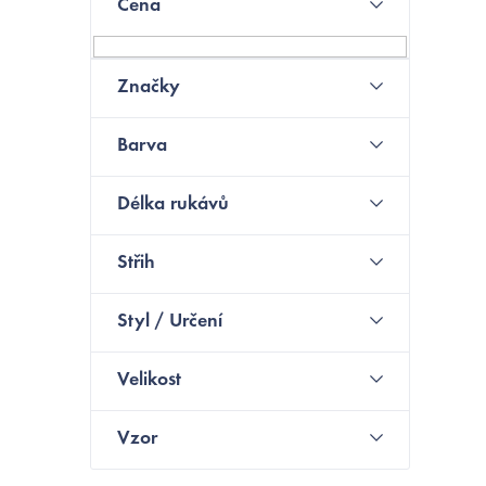
Cena
o
s
Značky
t
N
Barva
r
a
Délka rukávů
n
Střih
n
í
Styl / Určení
p
Velikost
a
Vzor
n