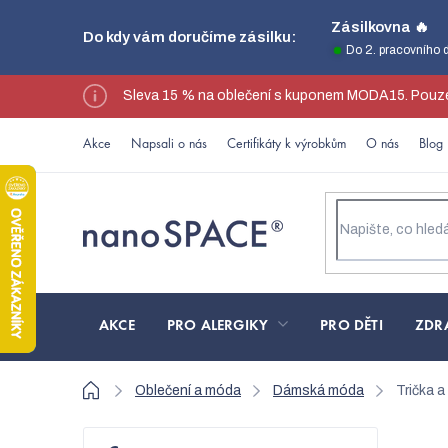
Přejít
Zásilkovna 🔥
Do kdy vám doručíme zásilku:
na
Do 2. pracovního 
obsah
Sleva 15 % na oblečení s kuponem MODA15. Pouze
Akce
Napsali o nás
Certifikáty k výrobkům
O nás
Blog
AKCE
PRO ALERGIKY
PRO DĚTI
ZDR
Domů
Oblečení a móda
Dámská móda
Trička a
P