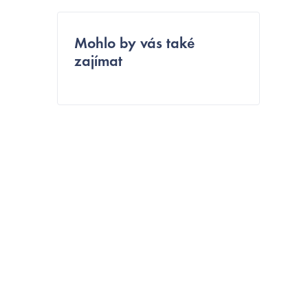
e
l
Mohlo by vás také
zajímat
í
t