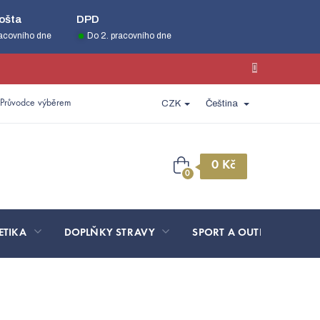
ošta
DPD
racovního dne
Do 2. pracovního dne
Průvodce výběrem
CZK
Čeština
Nákupní
košík
ETIKA
DOPLŇKY STRAVY
SPORT A OUTDOOR