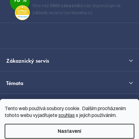
98 %
p
Více než
5500 zákazníků
nás doporučuje na
a
základě recenzí na Heureka.cz.
Zobrazit recenze
t
í
Kontakt
Zákaznický servis
Témata
O nás
Tento web používá soubory cookie. Dalším procházením
tohoto webu vyjadřujete
souhlas
s jejich používáním.
Průvodce výběrem
Nastavení