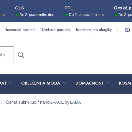
GLS
PPL
Česká p
dne
Do 2. pracovního dne
Do 2. pracovního dne
Do 2. p
Hodnocení obchodu
Dárkové poukazy
Informace pro alergiky
AVÍ
OBLEČENÍ A MÓDA
DOMÁCNOST
KOSM
Černá sukně Golf nanoSPACE by LADA
noSPACE by LADA