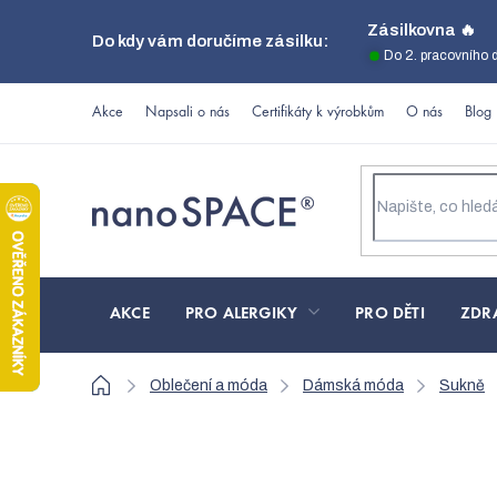
Přejít
Zásilkovna 🔥
Do kdy vám doručíme zásilku:
na
Do 2. pracovního 
obsah
Akce
Napsali o nás
Certifikáty k výrobkům
O nás
Blog
AKCE
PRO ALERGIKY
PRO DĚTI
ZDR
Domů
Oblečení a móda
Dámská móda
Sukně
Černá sukně Golf na