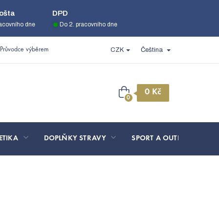
ošta
DPD
racovního dne
Do 2. pracovního dne
Průvodce výběrem
CZK
Čeština
Nákupní
košík
ETIKA
DOPLŇKY STRAVY
SPORT A OUTDOOR