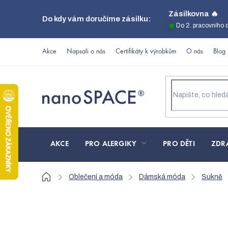
Přejít
Zásilkovna 🔥
Do kdy vám doručíme zásilku:
na
Do 2. pracovního 
obsah
Akce
Napsali o nás
Certifikáty k výrobkům
O nás
Blog
AKCE
PRO ALERGIKY
PRO DĚTI
ZDR
Domů
Oblečení a móda
Dámská móda
Sukně
Modrá sukně Golf na