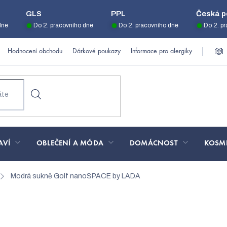
GLS
PPL
Česká p
dne
Do 2. pracovního dne
Do 2. pracovního dne
Do 2. p
Hodnocení obchodu
Dárkové poukazy
Informace pro alergiky
AVÍ
OBLEČENÍ A MÓDA
DOMÁCNOST
KOSM
Modrá sukně Golf nanoSPACE by LADA
noSPACE by LADA