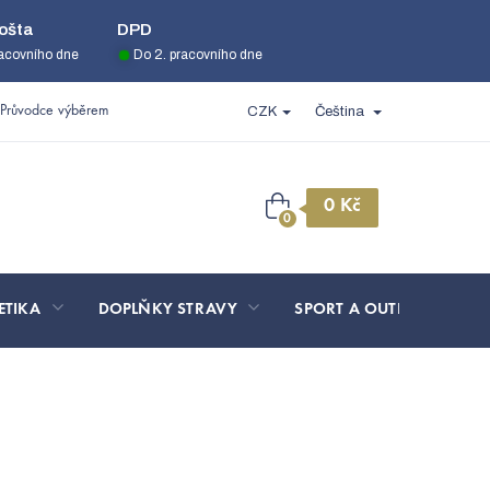
ošta
DPD
racovního dne
Do 2. pracovního dne
Průvodce výběrem
CZK
Čeština
Nákupní
košík
ETIKA
DOPLŇKY STRAVY
SPORT A OUTDOOR