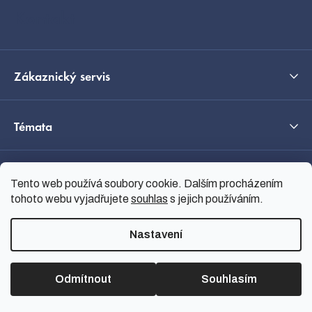
í
Kontakt
Zákaznický servis
Témata
O nás
Tento web používá soubory cookie. Dalším procházením
tohoto webu vyjadřujete
souhlas
s jejich používáním.
Průvodce výběrem
Nastavení
Odmítnout
Souhlasím
Vytvořil Shoptet
Copyright 2026
nanoSPACE
.