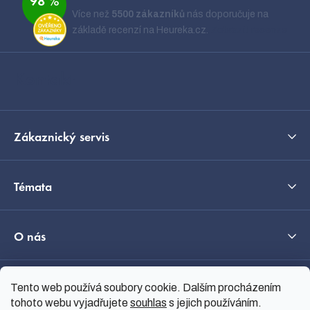
98 %
p
Více než
5500 zákazníků
nás doporučuje na
a
základě recenzí na Heureka.cz.
Zobrazit recenze
t
í
Kontakt
Zákaznický servis
Témata
O nás
Tento web používá soubory cookie. Dalším procházením
Průvodce výběrem
tohoto webu vyjadřujete
souhlas
s jejich používáním.