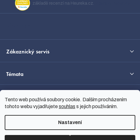
a
základě recenzí na Heureka.cz.
Zobrazit recenze
t
í
Kontakt
Zákaznický servis
Témata
O nás
Tento web používá soubory cookie. Dalším procházením
tohoto webu vyjadřujete
souhlas
s jejich používáním.
Průvodce výběrem
Nastavení