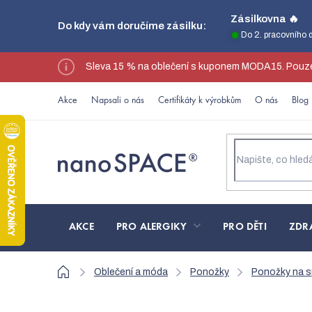
Přejít
Zásilkovna 🔥
Do kdy vám doručíme zásilku:
na
Do 2. pracovního 
obsah
Sleva 15 % na oblečení s kuponem MODA15. Pouze
Akce
Napsali o nás
Certifikáty k výrobkům
O nás
Blog
AKCE
PRO ALERGIKY
PRO DĚTI
ZDR
Domů
Oblečení a móda
Ponožky
Ponožky na s