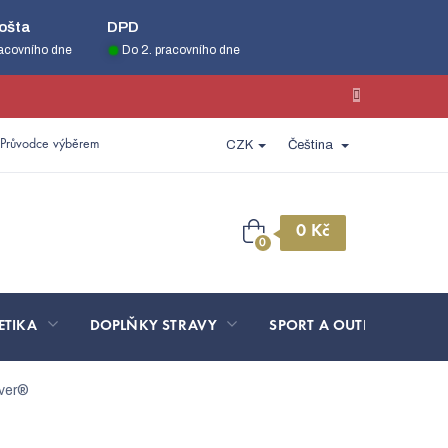
ošta
DPD
racovního dne
Do 2. pracovního dne
Průvodce výběrem
CZK
Čeština
Nákupní
košík
ETIKA
DOPLŇKY STRAVY
SPORT A OUTDOOR
lver®