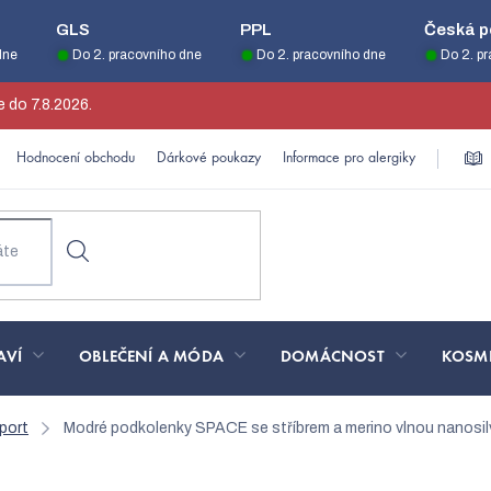
GLS
PPL
Česká p
dne
Do 2. pracovního dne
Do 2. pracovního dne
Do 2. p
 do 7.8.2026.
Hodnocení obchodu
Dárkové poukazy
Informace pro alergiky
AVÍ
OBLEČENÍ A MÓDA
DOMÁCNOST
KOSM
port
Modré podkolenky SPACE se stříbrem a merino vlnou nanosi