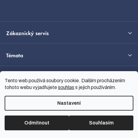
í
Kontakt
Zákaznický servis
Témata
O nás
Tento web používá soubory cookie. Dalším procházením
tohoto webu vyjadřujete
souhlas
s jejich používáním.
Průvodce výběrem
Nastavení
Odmítnout
Souhlasím
Vytvořil Shoptet
Copyright 2026
nanoSPACE
.