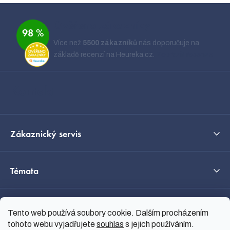
Z
á
Ověřeno zákazníky
98 %
p
Více než
5500 zákazníků
nás doporučuje na
a
základě recenzí na Heureka.cz.
Zobrazit recenze
t
í
Kontakt
Zákaznický servis
Témata
O nás
Tento web používá soubory cookie. Dalším procházením
tohoto webu vyjadřujete
souhlas
s jejich používáním.