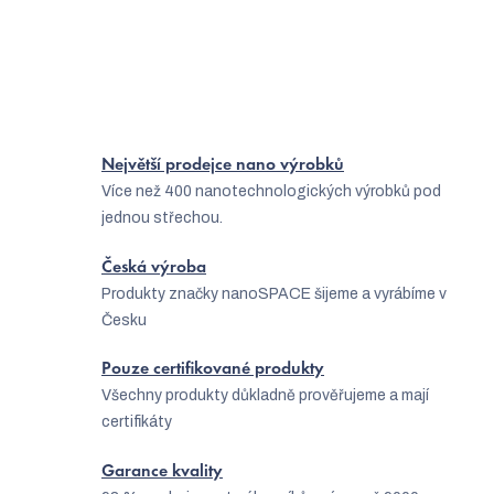
r
I vegani by měli užívat vitamíny a doplňky stravy
v
k
y
v
Největší prodejce nano výrobků
ý
Více než 400 nanotechnologických výrobků pod
jednou střechou.
p
i
Česká výroba
s
Produkty značky nanoSPACE šijeme a vyrábíme v
Česku
u
Pouze certifikované produkty
Všechny produkty důkladně prověřujeme a mají
certifikáty
Garance kvality