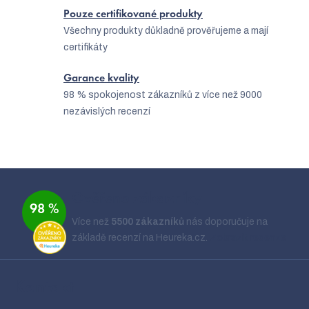
u
Pouze certifikované produkty
Všechny produkty důkladně prověřujeme a mají
certifikáty
Garance kvality
98 % spokojenost zákazníků z více než 9000
nezávislých recenzí
Z
á
Ověřeno zákazníky
98 %
p
Více než
5500 zákazníků
nás doporučuje na
a
základě recenzí na Heureka.cz.
Zobrazit recenze
t
í
Kontakt