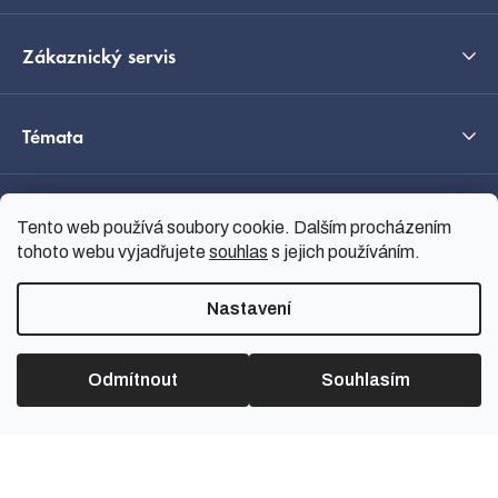
Zákaznický servis
Témata
O nás
Tento web používá soubory cookie. Dalším procházením
tohoto webu vyjadřujete
souhlas
s jejich používáním.
Průvodce výběrem
Nastavení
Odmítnout
Souhlasím
Vytvořil Shoptet
Copyright 2026
nanoSPACE
.
Všechna práva vyhrazena.