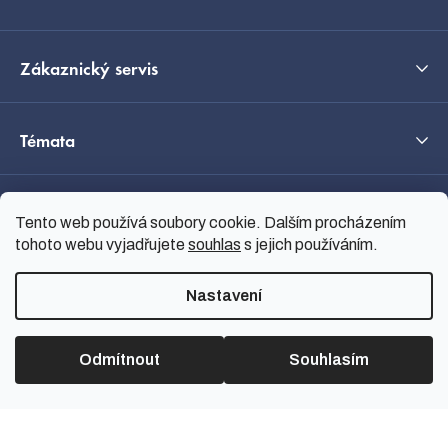
Zákaznický servis
Témata
O nás
Tento web používá soubory cookie. Dalším procházením
tohoto webu vyjadřujete
souhlas
s jejich používáním.
Průvodce výběrem
Nastavení
Odmítnout
Souhlasím
Vytvořil Shoptet
Copyright 2026
nanoSPACE
.
Všechna práva vyhrazena.