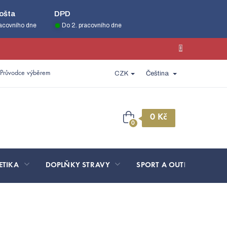
ošta
DPD
racovního dne
Do 2. pracovního dne
Průvodce výběrem
CZK
Čeština
Nákupní
košík
ETIKA
DOPLŇKY STRAVY
SPORT A OUTDOOR