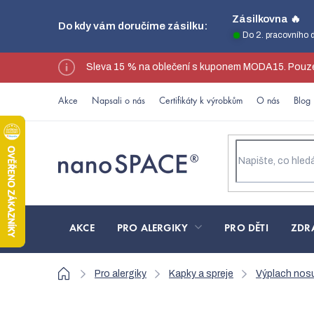
Přejít
Zásilkovna 🔥
Do kdy vám doručíme zásilku:
na
Do 2. pracovního 
obsah
Sleva 15 % na oblečení s kuponem MODA15. Pouze
Akce
Napsali o nás
Certifikáty k výrobkům
O nás
Blog
AKCE
PRO ALERGIKY
PRO DĚTI
ZDR
Domů
Pro alergiky
Kapky a spreje
Výplach nos