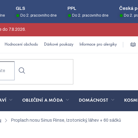
GLS
PPL
Česká p
dne
Do 2. pracovního dne
Do 2. pracovního dne
Do 2. p
 do 7.8.2026.
Hodnocení obchodu
Dárkové poukazy
Informace pro alergiky
AVÍ
OBLEČENÍ A MÓDA
DOMÁCNOST
KOSM
u
Proplach nosu Sinus Rinse, Izotonický, láhev + 60 sáčků