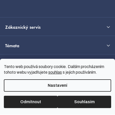
í
Kontakt
Zákaznický servis
Témata
O nás
Tento web používá soubory cookie. Dalším procházením
tohoto webu vyjadřujete
souhlas
s jejich používáním.
Průvodce výběrem
Nastavení
Odmítnout
Souhlasím
Vytvořil Shoptet
Copyright 2026
nanoSPACE
.
Všechna práva vyhrazena.