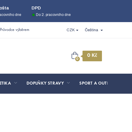
ošta
DPD
racovního dne
Do 2. pracovního dne
Průvodce výběrem
CZK
Čeština
Nákupní
košík
ETIKA
DOPLŇKY STRAVY
SPORT A OUTDOOR
alaska 70x90cm
NS.09.007