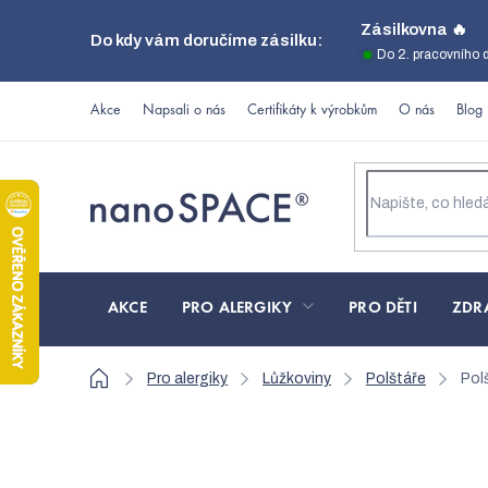
Přejít
Zásilkovna 🔥
Do kdy vám doručíme zásilku:
na
Do 2. pracovního 
obsah
Akce
Napsali o nás
Certifikáty k výrobkům
O nás
Blog
AKCE
PRO ALERGIKY
PRO DĚTI
ZDR
Domů
Pro alergiky
Lůžkoviny
Polštáře
Pol
Polštář pro alergiky 