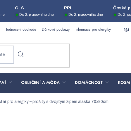
GLS
PPL
Česká p
dne
Do 2. pracovního dne
Do 2. pracovního dne
Do 2. p
Hodnocení obchodu
Dárkové poukazy
Informace pro alergiky
AVÍ
OBLEČENÍ A MÓDA
DOMÁCNOST
KOSM
štář pro alergiky – prošitý s dvojitým zipem alaska 70x90cm
– prošitý s dvojitým zipem 