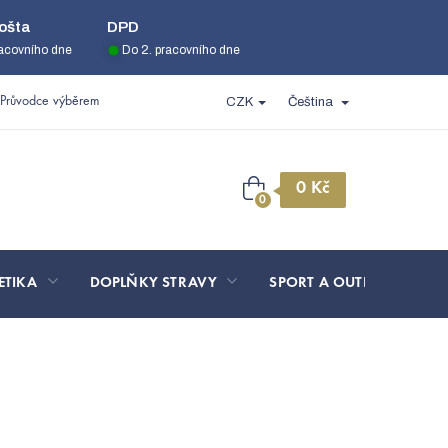
ošta
DPD
racovního dne
Do 2. pracovního dne
Průvodce výběrem
CZK
Čeština
Nákupní
košík
ETIKA
DOPLŇKY STRAVY
SPORT A OUTDOOR
kzémem Clevertex