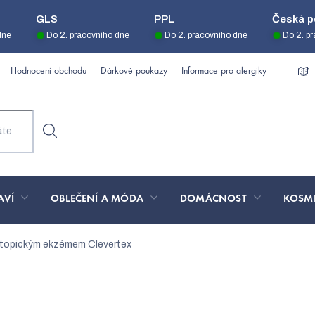
GLS
PPL
Česká p
dne
Do 2. pracovního dne
Do 2. pracovního dne
Do 2. p
Hodnocení obchodu
Dárkové poukazy
Informace pro alergiky
AVÍ
OBLEČENÍ A MÓDA
DOMÁCNOST
KOSM
 atopickým ekzémem Clevertex
vem pro děti s atopickým e