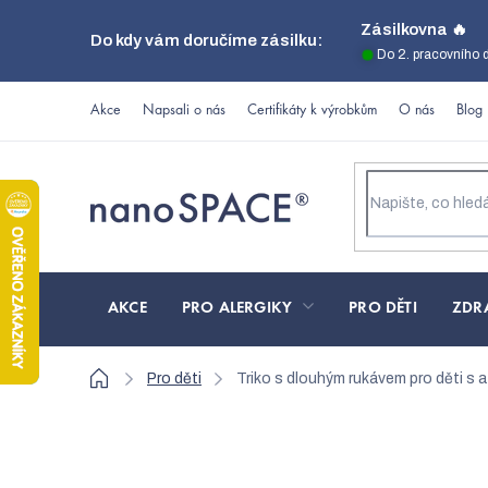
Přejít
Zásilkovna 🔥
Do kdy vám doručíme zásilku:
na
Do 2. pracovního 
obsah
Akce
Napsali o nás
Certifikáty k výrobkům
O nás
Blog
AKCE
PRO ALERGIKY
PRO DĚTI
ZDR
Domů
Pro děti
Triko s dlouhým rukávem pro děti s
Triko s dlouhým ruká