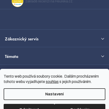
a
základě recenzí na Heureka.cz.
Zobrazit recenze
t
í
Kontakt
Zákaznický servis
Témata
O nás
Tento web používá soubory cookie. Dalším procházením
tohoto webu vyjadřujete
souhlas
s jejich používáním.
Průvodce výběrem
Nastavení