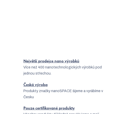
r
Jak pečovat o suchou pleť?
v
Jak pečovat o mastnou pleť?
k
Co pomáhá na atopický ekzém?
y
Jak vybrat nejlepší masku na pleť?
v
ý
p
i
Největší prodejce nano výrobků
s
Více než 400 nanotechnologických výrobků pod
u
jednou střechou.
Česká výroba
Produkty značky nanoSPACE šijeme a vyrábíme v
Česku
Pouze certifikované produkty