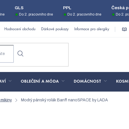
GLS
PPL
Česká p
dne
Do 2. pracovního dne
Do 2. pracovního dne
Do 2. p
Hodnocení obchodu
Dárkové poukazy
Informace pro alergiky
AVÍ
OBLEČENÍ A MÓDA
DOMÁCNOST
KOSM
 mikiny
Modrý pánský rolák Banff nanoSPACE by LADA
Banff nanoSPACE by LADA