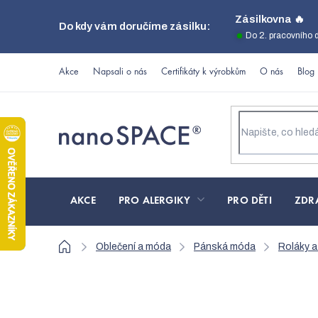
Přejít
Zásilkovna 🔥
Do kdy vám doručíme zásilku:
na
Do 2. pracovního 
obsah
Akce
Napsali o nás
Certifikáty k výrobkům
O nás
Blog
AKCE
PRO ALERGIKY
PRO DĚTI
ZDR
Domů
Oblečení a móda
Pánská móda
Roláky a
Modrý pánský rolák 