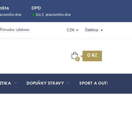
ošta
DPD
racovního dne
Do 2. pracovního dne
Průvodce výběrem
CZK
Čeština
Nákupní
košík
ETIKA
DOPLŇKY STRAVY
SPORT A OUTDOOR