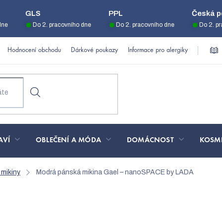
GLS
PPL
Česká p
dne
Do 2. pracovního dne
Do 2. pracovního dne
Do 2. p
Hodnocení obchodu
Dárkové poukazy
Informace pro alergiky
AVÍ
OBLEČENÍ A MÓDA
DOMÁCNOST
KOSM
 mikiny
Modrá pánská mikina Gael – nanoSPACE by LADA
 Gael – nanoSPACE by LA