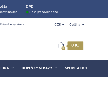
ošta
DPD
racovního dne
Do 2. pracovního dne
Průvodce výběrem
CZK
Čeština
Nákupní
košík
ETIKA
DOPLŇKY STRAVY
SPORT A OUTDOOR
DA