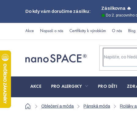
Přejít
Zásilkovna 🔥
Do kdy vám doručíme zásilku:
na
Do 2. pracovního 
obsah
Akce
Napsali o nás
Certifikáty k výrobkům
O nás
Blog
AKCE
PRO ALERGIKY
PRO DĚTI
ZDR
Domů
Oblečení a móda
Pánská móda
Roláky a
Modrá pánská mikina